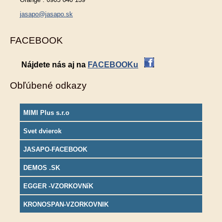
jasapo@jasapo.sk
FACEBOOK
Nájdete nás aj na
FACEBOOKu
Obľúbené odkazy
MIMI Plus s.r.o
Svet dvierok
JASAPO-FACEBOOK
DEMOS .SK
EGGER -VZORKOVNíK
KRONOSPAN-VZORKOVNIK