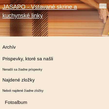
JASAPO - Vstavané skrine a
kuchynské linky
Archív
Prispevky, ktoré sa našli
Nenašli sa žiadne príspevky
Najdené zložky
Neboli najdené žiadne zložky
Fotoalbum