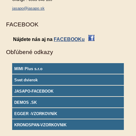
jasapo@jasapo.sk
FACEBOOK
Nájdete nás aj na
FACEBOOKu
Obľúbené odkazy
MIMI Plus s.r.o
Svet dvierok
JASAPO-FACEBOOK
DEMOS .SK
EGGER -VZORKOVNíK
KRONOSPAN-VZORKOVNIK