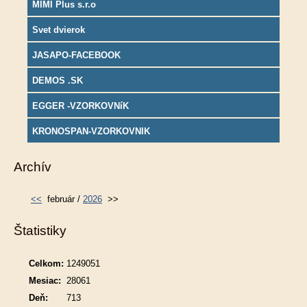
MIMI Plus s.r.o
Svet dvierok
JASAPO-FACEBOOK
DEMOS .SK
EGGER -VZORKOVNíK
KRONOSPAN-VZORKOVNIK
Archív
<<
február /
2026
>>
Štatistiky
Celkom:
1249051
Mesiac:
28061
Deň:
713