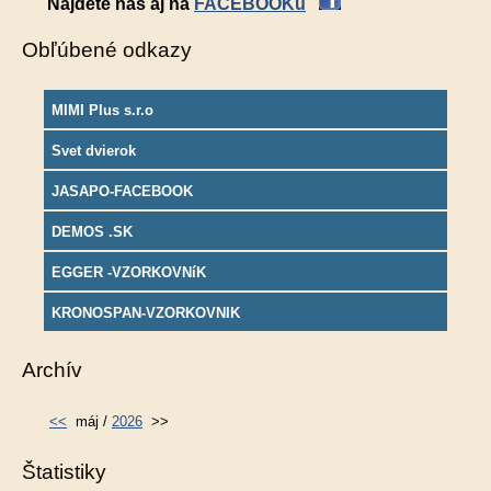
Nájdete nás aj na
FACEBOOKu
Obľúbené odkazy
MIMI Plus s.r.o
Svet dvierok
JASAPO-FACEBOOK
DEMOS .SK
EGGER -VZORKOVNíK
KRONOSPAN-VZORKOVNIK
Archív
<<
máj /
2026
>>
Štatistiky