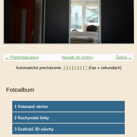
← Predchádzajúce
Naspäť do zložky
Ďalšie →
Automatické precházenie:
3
|
4
|
5
|
6
|
7
(čas v sekundách)
Fotoalbum
1 Vstavané skrine
2 Kuchynské linky
3 Grafické 3D návrhy