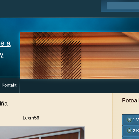
ne a
y
Kontakt
Fotoa
iňa
Lexm56
1 V
2 K