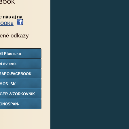
BOOK
e nás aj na
BOOKu
ené odkazy
I Plus s.r.o
t dvierok
SAPO-FACEBOOK
MOS .SK
GER -VZORKOVNíK
ONOSPAN-
ORKOVNIK