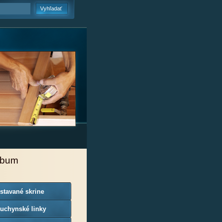
lbum
stavané skrine
uchynské linky