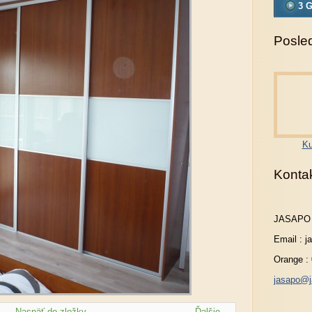
3 G
Posled
Ku
Konta
JASAPO
Email : 
Orange :
jasapo@j
Naspäť do zložky
Ďalšie →