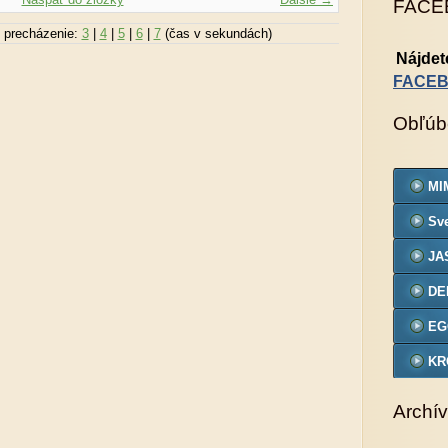
FACE
 precházenie:
3
|
4
|
5
|
6
|
7
(čas v sekundách)
Nájdet
FACE
Obľúb
MIM
Sve
JA
DE
EG
KR
VZ
Archív