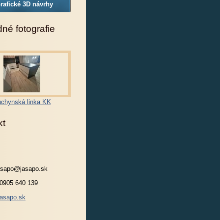
rafické 3D návrhy
né fotografie
chynská linka KK
kt
jasapo@jasapo.sk
 0905 640 139
asapo.sk