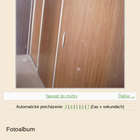
Naspäť do zložky
Ďalšie →
Automatické precházenie:
3
|
4
|
5
|
6
|
7
(čas v sekundách)
Fotoalbum