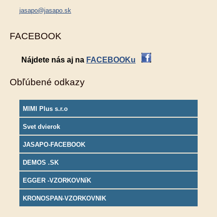
jasapo@jasapo.sk
FACEBOOK
Nájdete nás aj na
FACEBOOKu
Obľúbené odkazy
MIMI Plus s.r.o
Svet dvierok
JASAPO-FACEBOOK
DEMOS .SK
EGGER -VZORKOVNíK
KRONOSPAN-VZORKOVNIK