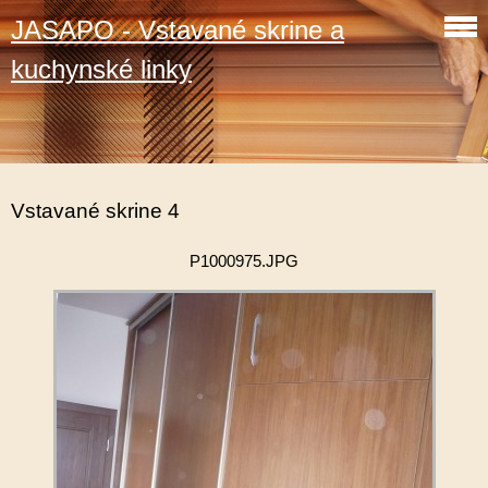
JASAPO - Vstavané skrine a
kuchynské linky
Vstavané skrine 4
P1000975.JPG