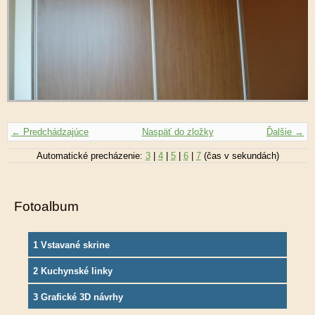
← Predchádzajúce
Naspäť do zložky
Ďalšie →
Automatické precházenie:
3
|
4
|
5
|
6
|
7
(čas v sekundách)
Fotoalbum
1 Vstavané skrine
2 Kuchynské linky
3 Grafické 3D návrhy