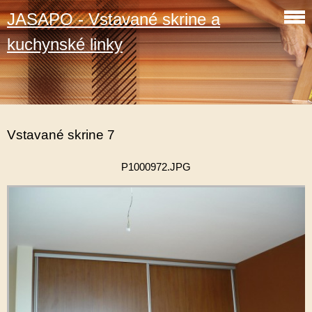
JASAPO - Vstavané skrine a
kuchynské linky
Vstavané skrine 7
P1000972.JPG