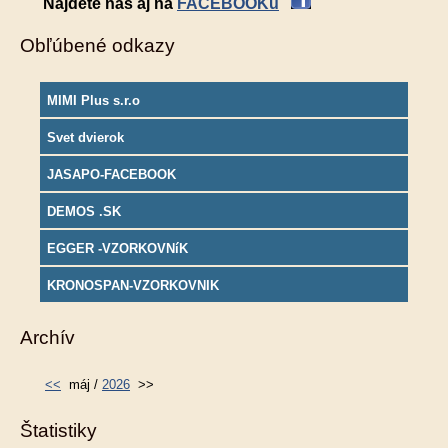
Nájdete nás aj na
FACEBOOKu
Obľúbené odkazy
MIMI Plus s.r.o
Svet dvierok
JASAPO-FACEBOOK
DEMOS .SK
EGGER -VZORKOVNíK
KRONOSPAN-VZORKOVNIK
Archív
<<
máj /
2026
>>
Štatistiky