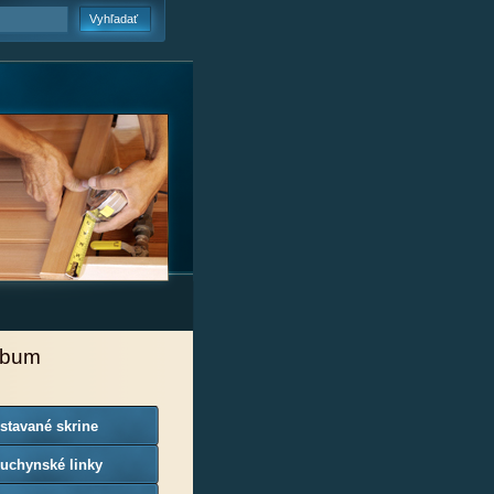
lbum
stavané skrine
uchynské linky