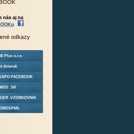
BOOK
e nás aj na
BOOKu
ené odkazy
I Plus s.r.o
t dvierok
SAPO-FACEBOOK
MOS .SK
GER -VZORKOVNíK
ONOSPAN-
ORKOVNIK