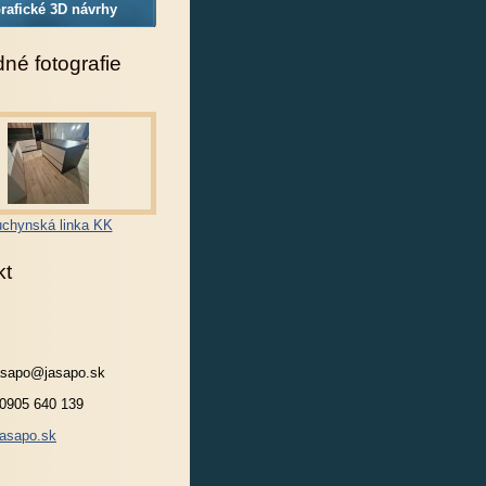
rafické 3D návrhy
né fotografie
chynská linka KK
kt
jasapo@jasapo.sk
 0905 640 139
asapo.sk