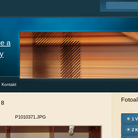
ne a
y
Kontakt
Fotoa
 8
P1010371.JPG
1 V
2 K