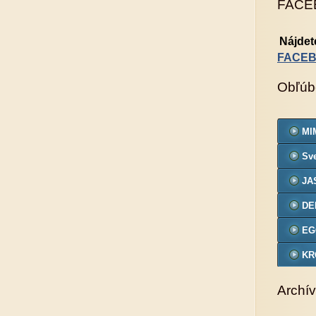
FACE
Nájdet
FACE
Obľúb
MIM
Sve
JA
DE
EG
KR
VZ
Archív