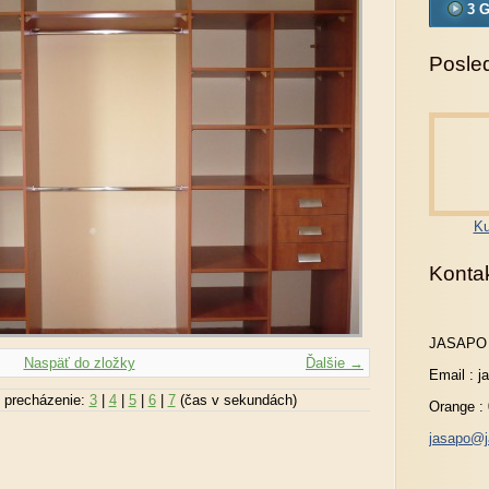
3 G
Posled
Ku
Konta
JASAPO
Naspäť do zložky
Ďalšie →
Email : 
 precházenie:
3
|
4
|
5
|
6
|
7
(čas v sekundách)
Orange :
jasapo@j