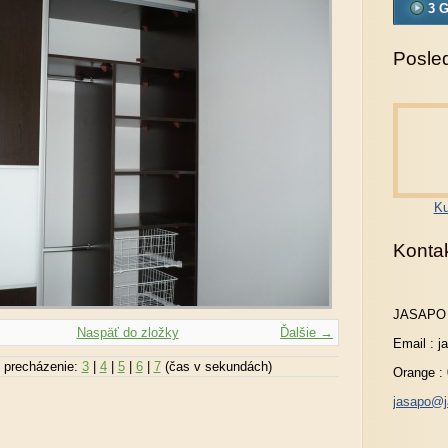
3 G
Posled
Ku
Konta
JASAPO
Naspäť do zložky
Ďalšie →
Email : 
 precházenie:
3
|
4
|
5
|
6
|
7
(čas v sekundách)
Orange :
jasapo@j