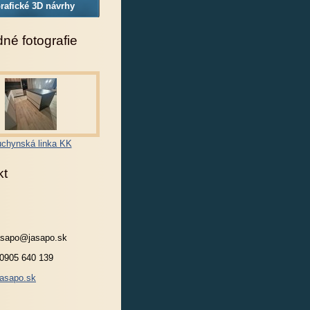
rafické 3D návrhy
né fotografie
chynská linka KK
kt
jasapo@jasapo.sk
 0905 640 139
asapo.sk