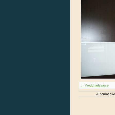
← Predchádzajúce
Automatické