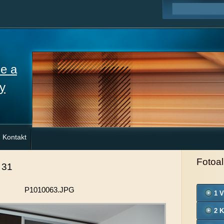
ne a
y
Kontakt
Fotoa
 31
P1010063.JPG
1 V
2 K