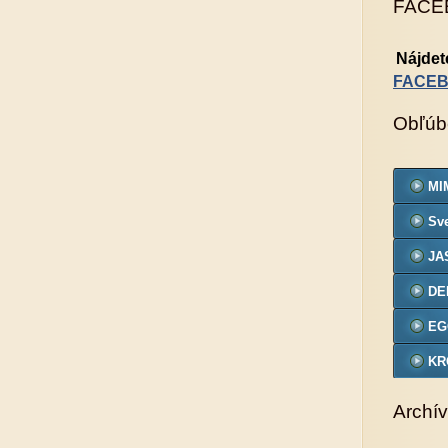
FACE
Nájdet
FACE
Obľúb
MIM
Sve
JA
DE
EG
KR
VZ
Archív