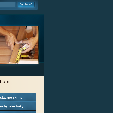
lbum
stavané skrine
uchynské linky