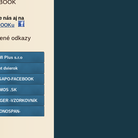
BOOK
e nás aj na
BOOKu
ené odkazy
I Plus s.r.o
t dvierok
SAPO-FACEBOOK
MOS .SK
GER -VZORKOVNíK
ONOSPAN-
ORKOVNIK