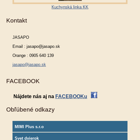
Kuchynská linka KK
Kontakt
JASAPO
Email : jasapo@jasapo.sk
Orange : 0905 640 139
jasapo@jasapo.sk
FACEBOOK
Nájdete nás aj na
FACEBOOKu
Obľúbené odkazy
MIMI Plus s.r.o
Svet dvierok