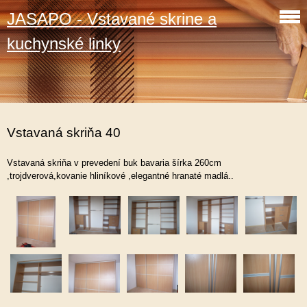
JASAPO - Vstavané skrine a
kuchynské linky
Vstavaná skriňa 40
Vstavaná skriňa v prevedení buk bavaria šírka 260cm
,trojdverová,kovanie hliníkové ,elegantné hranaté madlá..