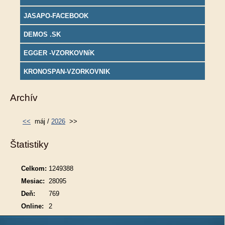
JASAPO-FACEBOOK
DEMOS .SK
EGGER -VZORKOVNíK
KRONOSPAN-VZORKOVNIK
Archív
<<
máj /
2026
>>
Štatistiky
Celkom:
1249388
Mesiac:
28095
Deň:
769
Online:
2