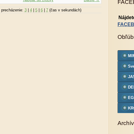
FACE
 precházenie:
3
|
4
|
5
|
6
|
7
(čas v sekundách)
Nájdet
FACE
Obľúb
MIM
Sve
JA
DE
EG
KR
VZ
Archív