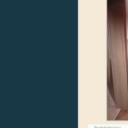
← Predchádzajúce