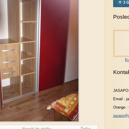
3 G
Posled
Ku
Konta
JASAPO
Email : 
Orange :
jasapo@j
Naspäť do zložky
Ďalšie →