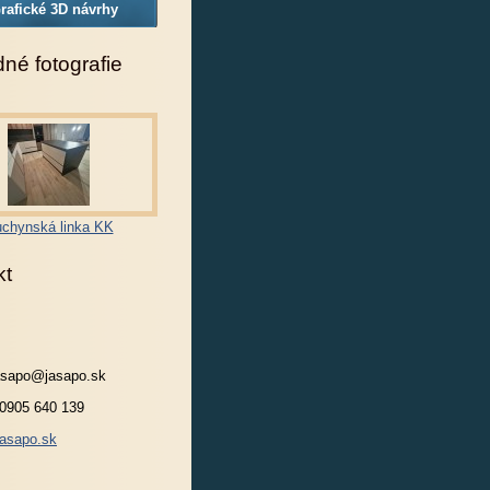
rafické 3D návrhy
né fotografie
chynská linka KK
kt
jasapo@jasapo.sk
 0905 640 139
asapo.sk