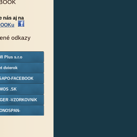
BOOK
e nás aj na
BOOKu
ené odkazy
I Plus s.r.o
t dvierok
SAPO-FACEBOOK
MOS .SK
GER -VZORKOVNíK
ONOSPAN-
ORKOVNIK