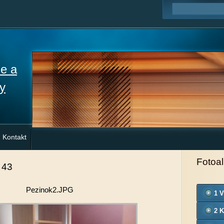
ne a
y
Kontakt
Fotoa
 43
Pezinok2.JPG
1 V
2 K