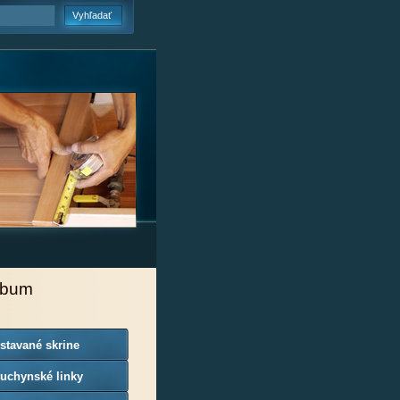
lbum
stavané skrine
uchynské linky