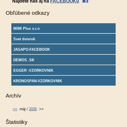
Nájdete nás aj na
FACEBOOKu
Obľúbené odkazy
MIMI Plus s.r.o
Svet dvierok
JASAPO-FACEBOOK
DEMOS .SK
EGGER -VZORKOVNíK
KRONOSPAN-VZORKOVNIK
Archív
<<
máj /
2026
>>
Štatistiky