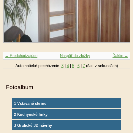
← Predchádzajúce
Naspäť do zložky
Ďalšie →
Automatické precházenie:
3
|
4
|
5
|
6
|
7
(čas v sekundách)
Fotoalbum
1 Vstavané skrine
2 Kuchynské linky
3 Grafické 3D návrhy