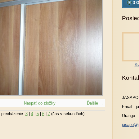
3 G
Posled
Ku
Konta
JASAPO
Naspäť do zložky
Ďalšie →
Email : 
 precházenie:
3
|
4
|
5
|
6
|
7
(čas v sekundách)
Orange :
jasapo@j