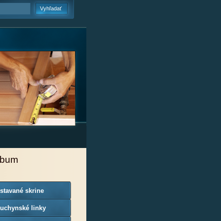
lbum
stavané skrine
uchynské linky