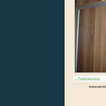
← Predchádzajúce
Automatické