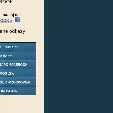
BOOK
e nás aj na
BOOKu
ené odkazy
I Plus s.r.o
t dvierok
SAPO-FACEBOOK
MOS .SK
GER -VZORKOVNíK
ONOSPAN-
ORKOVNIK