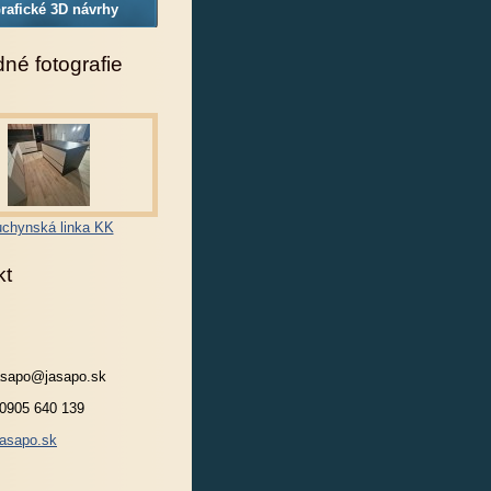
rafické 3D návrhy
né fotografie
chynská linka KK
kt
jasapo@jasapo.sk
 0905 640 139
asapo.sk