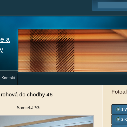
ne a
y
Kontakt
Fotoa
 rohová do chodby 46
Samc4.JPG
1 V
2 K