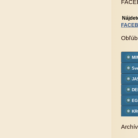
FACE
Nájdet
FACE
Obľúb
MIM
Sve
JA
DE
EG
KR
VZ
Archív