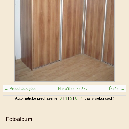
← Predchádzajúce
Naspäť do zložky
Ďalšie →
Automatické precházenie:
3
|
4
|
5
|
6
|
7
(čas v sekundách)
Fotoalbum