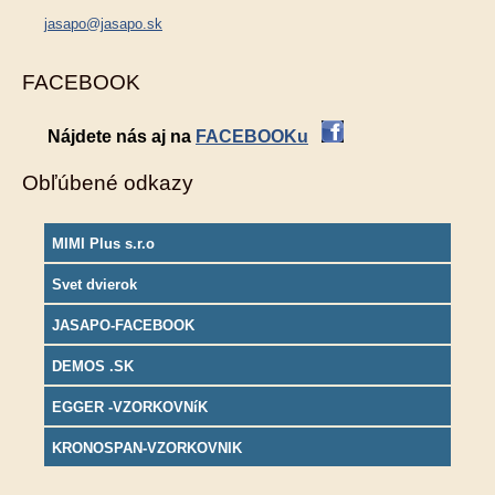
jasapo@jasapo.sk
FACEBOOK
Nájdete nás aj na
FACEBOOKu
Obľúbené odkazy
MIMI Plus s.r.o
Svet dvierok
JASAPO-FACEBOOK
DEMOS .SK
EGGER -VZORKOVNíK
KRONOSPAN-VZORKOVNIK