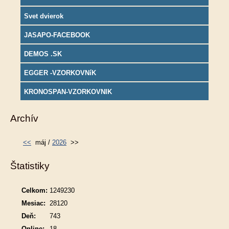
Svet dvierok
JASAPO-FACEBOOK
DEMOS .SK
EGGER -VZORKOVNíK
KRONOSPAN-VZORKOVNIK
Archív
<<
máj /
2026
>>
Štatistiky
Celkom:
1249230
Mesiac:
28120
Deň:
743
Online:
18