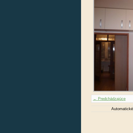
← Predchádzajúce
Automatické