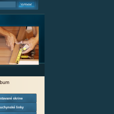
lbum
stavané skrine
uchynské linky