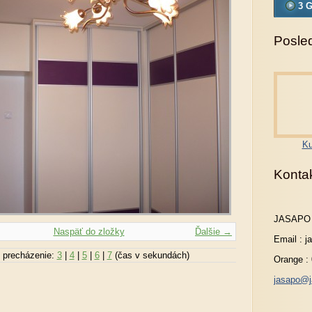
3 G
Posled
Ku
Konta
JASAPO
Naspäť do zložky
Ďalšie →
Email : 
 precházenie:
3
|
4
|
5
|
6
|
7
(čas v sekundách)
Orange :
jasapo@j