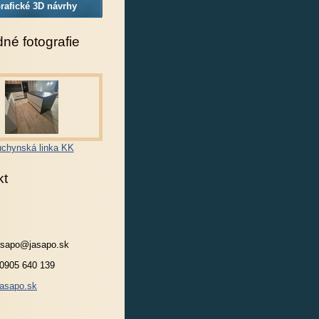
rafické 3D návrhy
né fotografie
chynská linka KK
kt
jasapo@jasapo.sk
 0905 640 139
asapo.sk