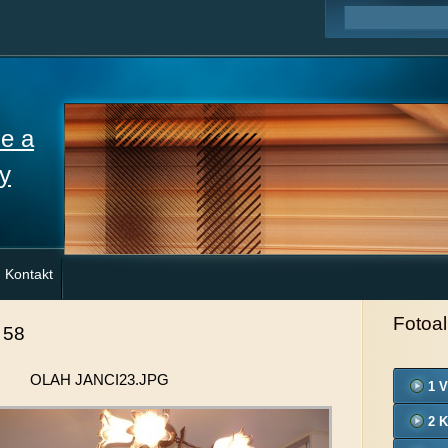
ne a
y
Kontakt
Fotoa
 58
OLAH JANCI23.JPG
1 V
2 K