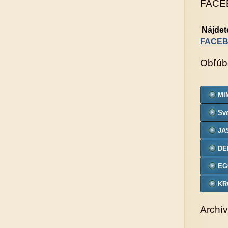
FACE
Nájdet
FACE
Obľúb
MIM
Sve
JA
DE
EG
KR
VZ
Archív