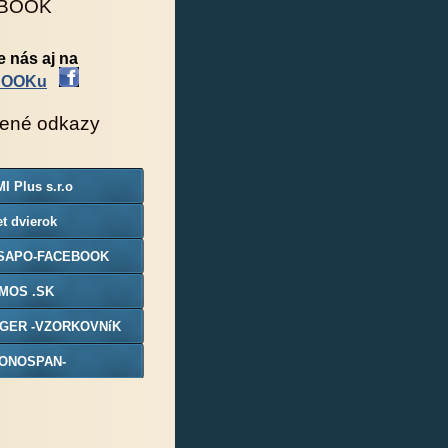
BOOK
e nás aj na
BOOKu
ené odkazy
I Plus s.r.o
t dvierok
SAPO-FACEBOOK
MOS .SK
GER -VZORKOVNíK
ONOSPAN-
ORKOVNIK