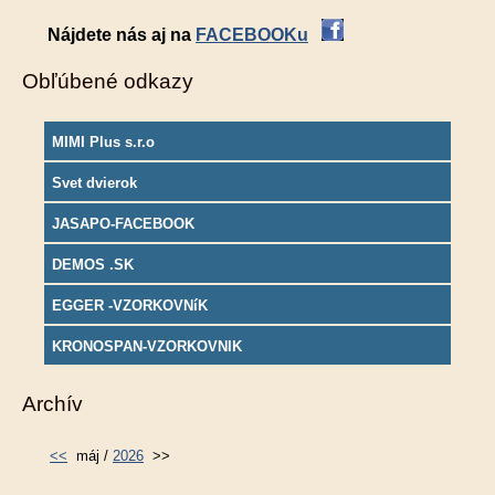
Nájdete nás aj na
FACEBOOKu
Obľúbené odkazy
MIMI Plus s.r.o
Svet dvierok
JASAPO-FACEBOOK
DEMOS .SK
EGGER -VZORKOVNíK
KRONOSPAN-VZORKOVNIK
Archív
<<
máj /
2026
>>