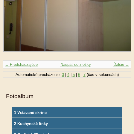
← Predchádzajúce
Naspäť do zložky
Ďalšie →
Automatické precházenie:
3
|
4
|
5
|
6
|
7
(čas v sekundách)
Fotoalbum
1 Vstavané skrine
2 Kuchynské linky