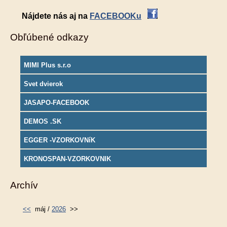
Nájdete nás aj na
FACEBOOKu
Obľúbené odkazy
MIMI Plus s.r.o
Svet dvierok
JASAPO-FACEBOOK
DEMOS .SK
EGGER -VZORKOVNíK
KRONOSPAN-VZORKOVNIK
Archív
<<
máj /
2026
>>