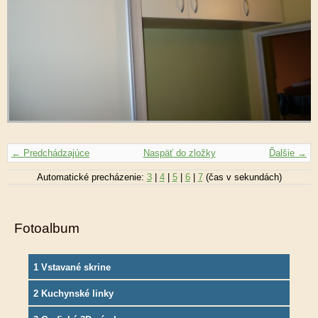
← Predchádzajúce
Naspäť do zložky
Ďalšie →
Automatické precházenie:
3
|
4
|
5
|
6
|
7
(čas v sekundách)
Fotoalbum
1 Vstavané skrine
2 Kuchynské linky