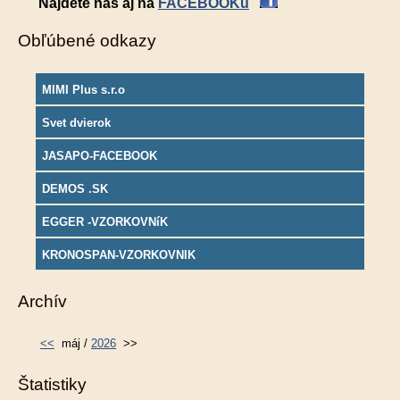
Nájdete nás aj na
FACEBOOKu
Obľúbené odkazy
MIMI Plus s.r.o
Svet dvierok
JASAPO-FACEBOOK
DEMOS .SK
EGGER -VZORKOVNíK
KRONOSPAN-VZORKOVNIK
Archív
<<
máj /
2026
>>
Štatistiky