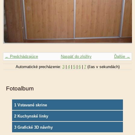
← Predchádzajúce
Naspäť do zložky
Ďalšie →
Automatické precházenie:
3
|
4
|
5
|
6
|
7
(čas v sekundách)
Fotoalbum
1 Vstavané skrine
2 Kuchynské linky
3 Grafické 3D návrhy