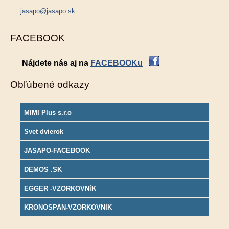
jasapo@jasapo.sk
FACEBOOK
Nájdete nás aj na
FACEBOOKu
Obľúbené odkazy
MIMI Plus s.r.o
Svet dvierok
JASAPO-FACEBOOK
DEMOS .SK
EGGER -VZORKOVNíK
KRONOSPAN-VZORKOVNIK