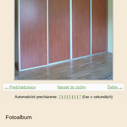
← Predchádzajúce
Naspäť do zložky
Ďalšie →
Automatické precházenie:
3
|
4
|
5
|
6
|
7
(čas v sekundách)
Fotoalbum