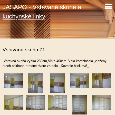
JASAPO - Vstavané skrine a
kuchynské linky
Vstavaná skriňa 71
Vstavná skriňa výška 260cm,šírka 400cm.Biela kombinácia ,vložený
orech baltimor ,stredné dvere zrkadlo ,,Kovanie hlinikové,,