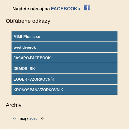
Nájdete nás aj na
FACEBOOKu
Obľúbené odkazy
MIMI Plus s.r.o
Svet dvierok
JASAPO-FACEBOOK
DEMOS .SK
EGGER -VZORKOVNíK
KRONOSPAN-VZORKOVNIK
Archív
<<
máj /
2026
>>