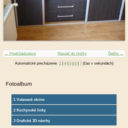
← Predchádzajúce
Naspäť do zložky
Ďalšie →
Automatické precházenie:
3
|
4
|
5
|
6
|
7
(čas v sekundách)
Fotoalbum
1 Vstavané skrine
2 Kuchynské linky
3 Grafické 3D návrhy