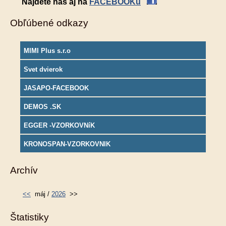
Nájdete nás aj na
FACEBOOKu
Obľúbené odkazy
MIMI Plus s.r.o
Svet dvierok
JASAPO-FACEBOOK
DEMOS .SK
EGGER -VZORKOVNíK
KRONOSPAN-VZORKOVNIK
Archív
<<
máj /
2026
>>
Štatistiky