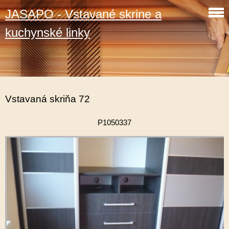
JASAPO - Vstavané skrine a
kuchynské linky
Vstavaná skriňa 72
P1050337