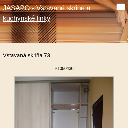
JASAPO - Vstavané skrine a
kuchynské linky
Vstavaná skriňa 73
P1050430