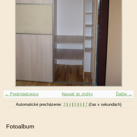
← Predchádzajúce
Naspäť do zložky
Ďalšie →
Automatické precházenie:
3
|
4
|
5
|
6
|
7
(čas v sekundách)
Fotoalbum