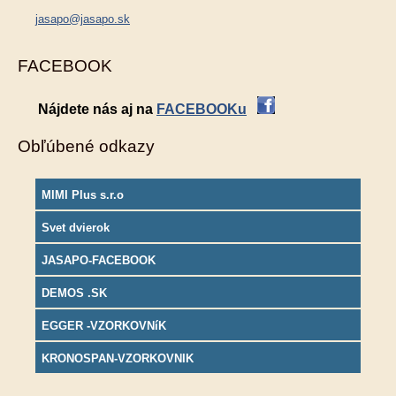
jasapo@jasapo.sk
FACEBOOK
Nájdete nás aj na
FACEBOOKu
Obľúbené odkazy
MIMI Plus s.r.o
Svet dvierok
JASAPO-FACEBOOK
DEMOS .SK
EGGER -VZORKOVNíK
KRONOSPAN-VZORKOVNIK