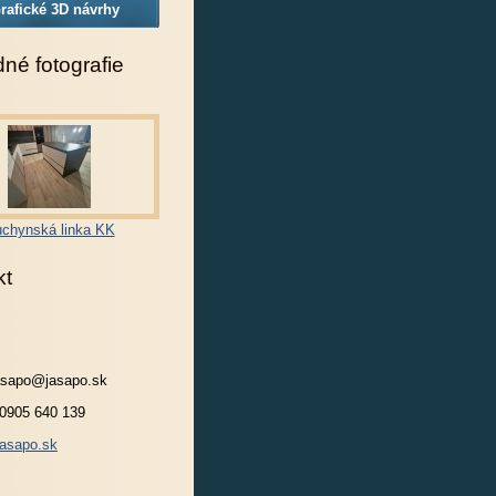
rafické 3D návrhy
né fotografie
chynská linka KK
kt
jasapo@jasapo.sk
 0905 640 139
asapo.sk