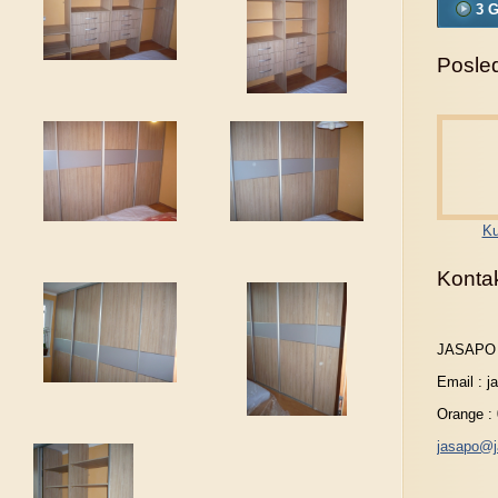
3 G
Posled
Ku
Konta
JASAPO
Email : 
Orange :
jasapo@j