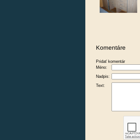
Komentáre
Pridať komentár
Méno:
Nadpis:
Text: