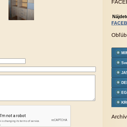
FACE
Nájdet
FACE
Obľúb
MIM
Sve
JA
DE
EG
KR
VZ
Archív