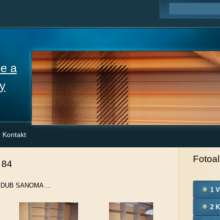
ne a
y
Kontakt
Fotoa
 84
r DUB SANOMA ...
1 V
2 K