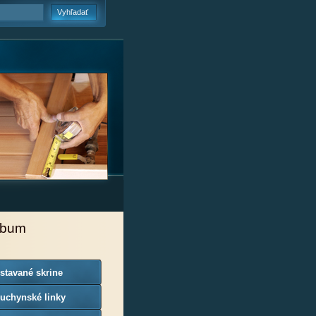
lbum
stavané skrine
uchynské linky