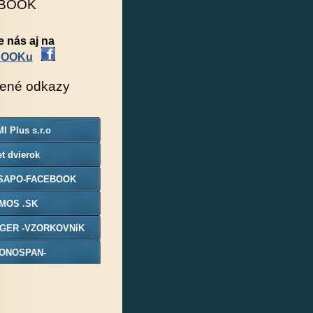
BOOK
e nás aj na
BOOKu
ené odkazy
I Plus s.r.o
t dvierok
SAPO-FACEBOOK
MOS .SK
GER -VZORKOVNíK
ONOSPAN-
ORKOVNIK