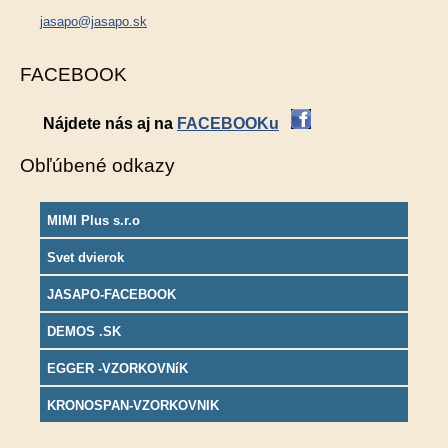
jasapo@jasapo.sk
FACEBOOK
Nájdete nás aj na
FACEBOOKu
Obľúbené odkazy
MIMI Plus s.r.o
Svet dvierok
JASAPO-FACEBOOK
DEMOS .SK
EGGER -VZORKOVNíK
KRONOSPAN-VZORKOVNIK