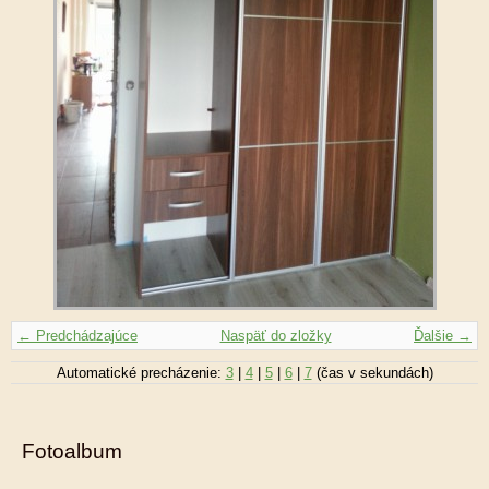
← Predchádzajúce
Naspäť do zložky
Ďalšie →
Automatické precházenie:
3
|
4
|
5
|
6
|
7
(čas v sekundách)
Fotoalbum