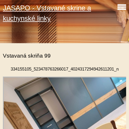
JASAPO - Vstavané skrine a
kuchynské linky
Vstavaná skriňa 99
334155105_523478763266017_4024317294942611201_n