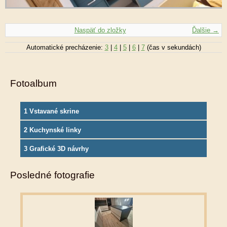
Naspäť do zložky
Ďalšie →
Automatické precházenie:
3
|
4
|
5
|
6
|
7
(čas v sekundách)
Fotoalbum
1 Vstavané skrine
2 Kuchynské linky
3 Grafické 3D návrhy
Posledné fotografie