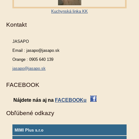
Kuchynská linka KK
Kontakt
JASAPO
Email : jasapo@jasapo.sk
Orange : 0905 640 139
jasapo@jasapo.sk
FACEBOOK
Nájdete nás aj na
FACEBOOKu
Obľúbené odkazy
MIMI Plus s.r.o