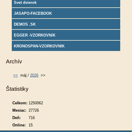
Svet dvierok
JASAPO-FACEBOOK
DEMOS .SK
EGGER -VZORKOVNíK
KRONOSPAN-VZORKOVNIK
Archív
<<
máj /
2026
>>
Štatistiky
Celkom:
1250062
Mesiac:
27726
Deň:
716
Online:
15