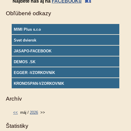
Nájdete nás aj na
FACEBOOKu
Obľúbené odkazy
MIMI Plus s.r.o
Svet dvierok
JASAPO-FACEBOOK
DEMOS .SK
EGGER -VZORKOVNíK
KRONOSPAN-VZORKOVNIK
Archív
<<
máj /
2026
>>
Štatistiky