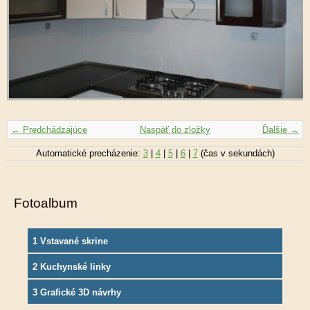
← Predchádzajúce
Naspäť do zložky
Ďalšie →
Automatické precházenie:
3
|
4
|
5
|
6
|
7
(čas v sekundách)
Fotoalbum
1 Vstavané skrine
2 Kuchynské linky
3 Grafické 3D návrhy