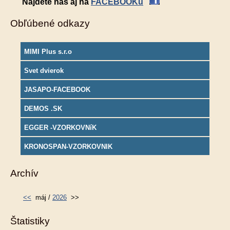
Nájdete nás aj na
FACEBOOKu
Obľúbené odkazy
MIMI Plus s.r.o
Svet dvierok
JASAPO-FACEBOOK
DEMOS .SK
EGGER -VZORKOVNíK
KRONOSPAN-VZORKOVNIK
Archív
<<
máj /
2026
>>
Štatistiky