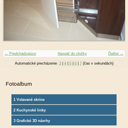
← Predchádzajúce
Naspäť do zložky
Ďalšie →
Automatické precházenie:
3
|
4
|
5
|
6
|
7
(čas v sekundách)
Fotoalbum
1 Vstavané skrine
2 Kuchynské linky
3 Grafické 3D návrhy