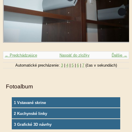
← Predchádzajúce
Naspäť do zložky
Ďalšie →
Automatické precházenie:
3
|
4
|
5
|
6
|
7
(čas v sekundách)
Fotoalbum
1 Vstavané skrine
2 Kuchynské linky
3 Grafické 3D návrhy