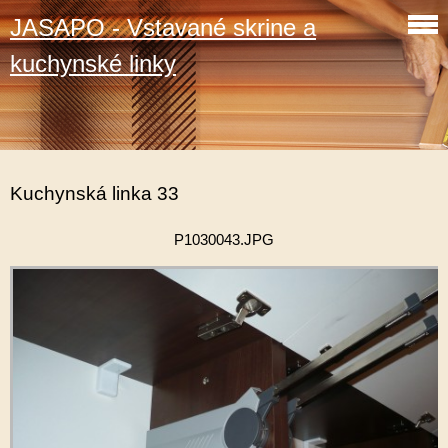
JASAPO - Vstavané skrine a
kuchynské linky
Kuchynská linka 33
P1030043.JPG