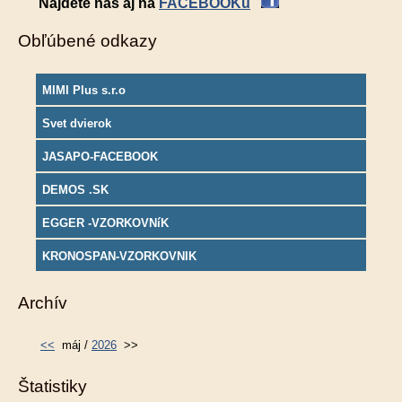
Nájdete nás aj na
FACEBOOKu
Obľúbené odkazy
MIMI Plus s.r.o
Svet dvierok
JASAPO-FACEBOOK
DEMOS .SK
EGGER -VZORKOVNíK
KRONOSPAN-VZORKOVNIK
Archív
<<
máj /
2026
>>
Štatistiky