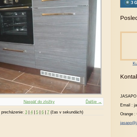
3 G
Posled
Ku
Konta
JASAPO
Naspäť do zložky
Ďalšie →
Email : 
 precházenie:
3
|
4
|
5
|
6
|
7
(čas v sekundách)
Orange :
jasapo@j