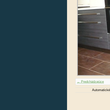
← Predchádzajúce
Automatické