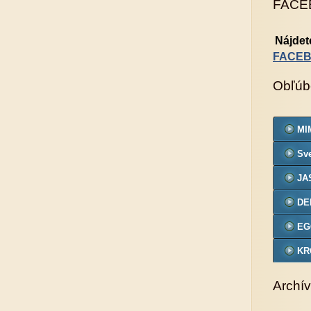
FACE
Nájdet
FACE
Obľúb
MIM
Sve
JA
DE
EG
KR
VZ
Archív