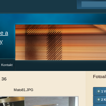
ne a
y
Kontakt
Fotoa
 36
Mato81.JPG
1 V
2 K