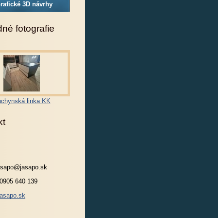
rafické 3D návrhy
né fotografie
chynská linka KK
kt
jasapo@jasapo.sk
 0905 640 139
asapo.sk