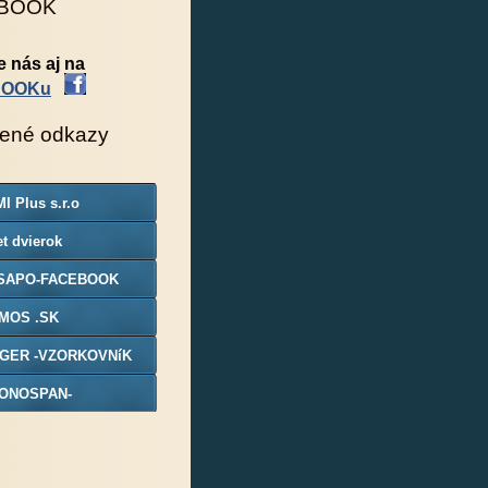
BOOK
e nás aj na
BOOKu
ené odkazy
I Plus s.r.o
t dvierok
SAPO-FACEBOOK
MOS .SK
GER -VZORKOVNíK
ONOSPAN-
ORKOVNIK