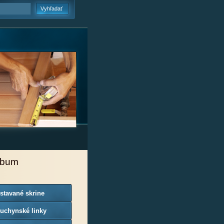
lbum
stavané skrine
uchynské linky