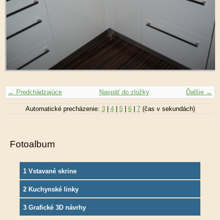
← Predchádzajúce
Naspäť do zložky
Ďalšie →
Automatické precházenie:
3
|
4
|
5
|
6
|
7
(čas v sekundách)
Fotoalbum
1 Vstavané skrine
2 Kuchynské linky
3 Grafické 3D návrhy