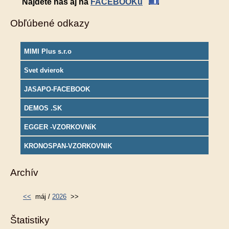
Nájdete nás aj na
FACEBOOKu
Obľúbené odkazy
MIMI Plus s.r.o
Svet dvierok
JASAPO-FACEBOOK
DEMOS .SK
EGGER -VZORKOVNíK
KRONOSPAN-VZORKOVNIK
Archív
<<
máj /
2026
>>
Štatistiky