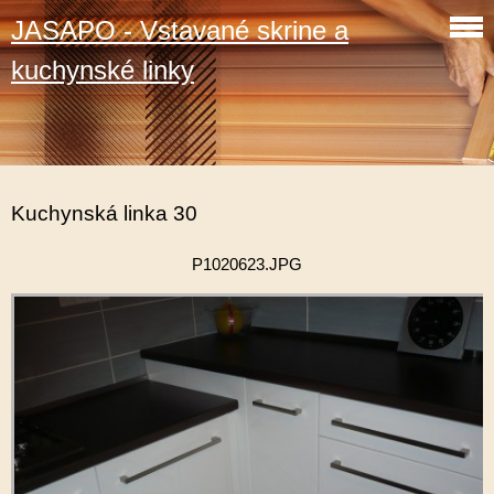
JASAPO - Vstavané skrine a
kuchynské linky
Kuchynská linka 30
P1020623.JPG