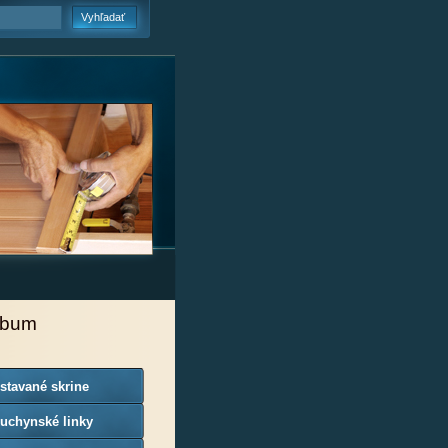
lbum
stavané skrine
uchynské linky