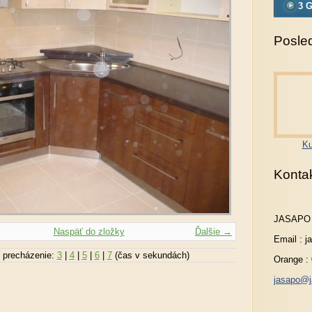
3 G
Posled
Ku
Konta
JASAPO
Naspäť do zložky
Ďalšie →
Email : 
 precházenie:
3
|
4
|
5
|
6
|
7
(čas v sekundách)
Orange :
jasapo@j