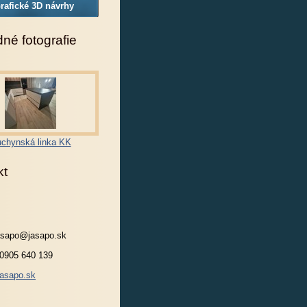
rafické 3D návrhy
né fotografie
chynská linka KK
kt
jasapo@jasapo.sk
 0905 640 139
asapo.sk