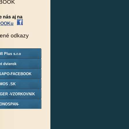
BOOK
e nás aj na
BOOKu
ené odkazy
I Plus s.r.o
t dvierok
SAPO-FACEBOOK
MOS .SK
GER -VZORKOVNíK
ONOSPAN-
ORKOVNIK