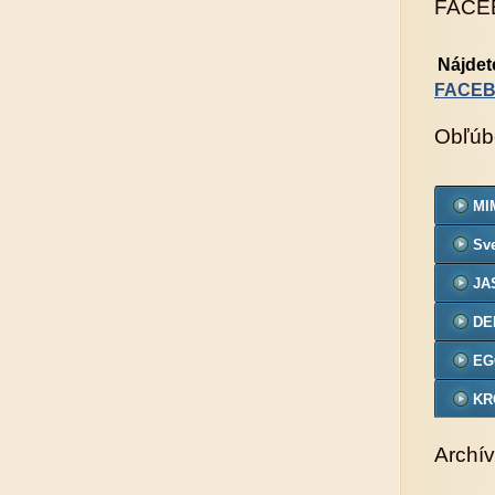
FACE
Nájdet
FACE
Obľúb
MIM
Sve
JA
DE
EG
KR
VZ
Archív