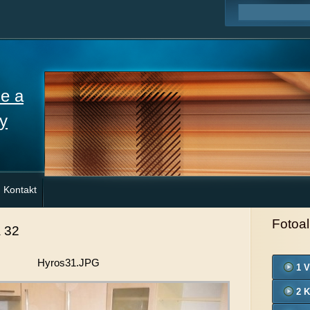
ne a
y
Kontakt
Fotoa
 32
Hyros31.JPG
1 V
2 K