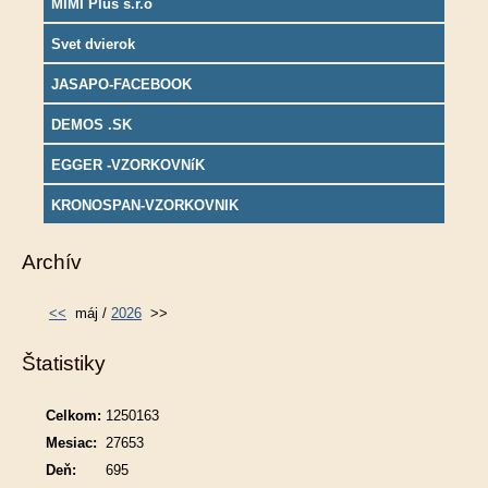
MIMI Plus s.r.o
Svet dvierok
JASAPO-FACEBOOK
DEMOS .SK
EGGER -VZORKOVNíK
KRONOSPAN-VZORKOVNIK
Archív
<<
máj /
2026
>>
Štatistiky
Celkom:
1250163
Mesiac:
27653
Deň:
695