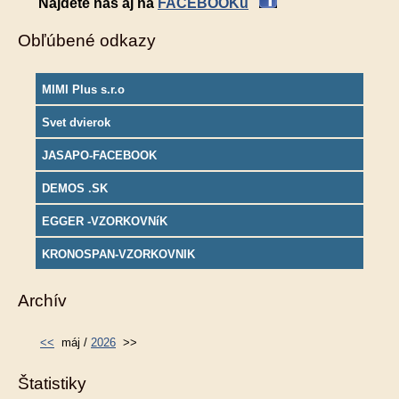
Nájdete nás aj na
FACEBOOKu
Obľúbené odkazy
MIMI Plus s.r.o
Svet dvierok
JASAPO-FACEBOOK
DEMOS .SK
EGGER -VZORKOVNíK
KRONOSPAN-VZORKOVNIK
Archív
<<
máj /
2026
>>
Štatistiky