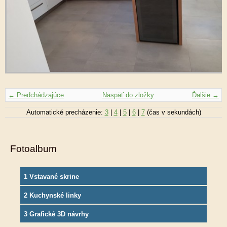
← Predchádzajúce
Naspäť do zložky
Ďalšie →
Automatické precházenie:
3
|
4
|
5
|
6
|
7
(čas v sekundách)
Fotoalbum
1 Vstavané skrine
2 Kuchynské linky
3 Grafické 3D návrhy