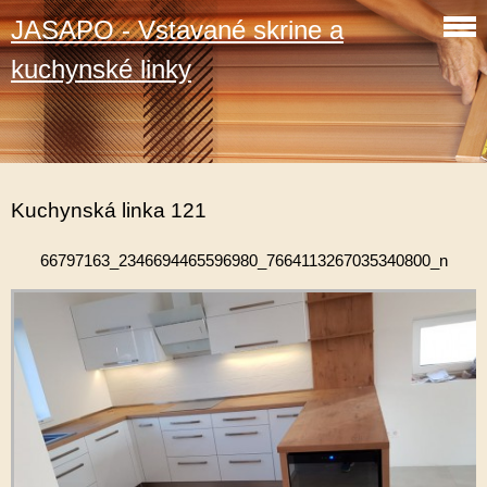
JASAPO - Vstavané skrine a
kuchynské linky
Kuchynská linka 121
66797163_2346694465596980_7664113267035340800_n