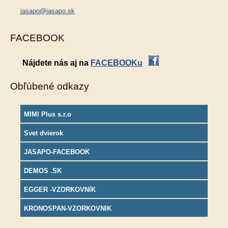
jasapo@jasapo.sk
FACEBOOK
Nájdete nás aj na
FACEBOOKu
Obľúbené odkazy
MIMI Plus s.r.o
Svet dvierok
JASAPO-FACEBOOK
DEMOS .SK
EGGER -VZORKOVNíK
KRONOSPAN-VZORKOVNIK