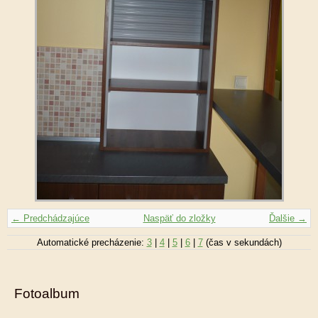
← Predchádzajúce
Naspäť do zložky
Ďalšie →
Automatické precházenie:
3
|
4
|
5
|
6
|
7
(čas v sekundách)
Fotoalbum