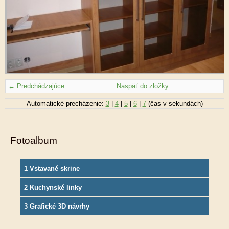
← Predchádzajúce
Naspäť do zložky
Automatické precházenie:
3
|
4
|
5
|
6
|
7
(čas v sekundách)
Fotoalbum
1 Vstavané skrine
2 Kuchynské linky
3 Grafické 3D návrhy