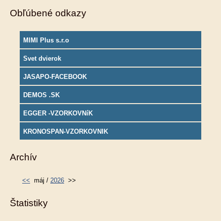
Obľúbené odkazy
MIMI Plus s.r.o
Svet dvierok
JASAPO-FACEBOOK
DEMOS .SK
EGGER -VZORKOVNíK
KRONOSPAN-VZORKOVNIK
Archív
<<
máj /
2026
>>
Štatistiky