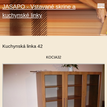
JASAPO - Vstavané skrine a
kuchynské linky
Kuchynská linka 42
KOCIA32