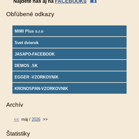
Nájdete nás aj na
FACEBOOKu
Obľúbené odkazy
MIMI Plus s.r.o
Svet dvierok
JASAPO-FACEBOOK
DEMOS .SK
EGGER -VZORKOVNíK
KRONOSPAN-VZORKOVNIK
Archív
<<
máj /
2026
>>
Štatistiky