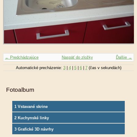
← Predchádzajúce
Naspäť do zložky
Ďalšie →
Automatické precházenie:
3
|
4
|
5
|
6
|
7
(čas v sekundách)
Fotoalbum
1 Vstavané skrine
2 Kuchynské linky
3 Grafické 3D návrhy