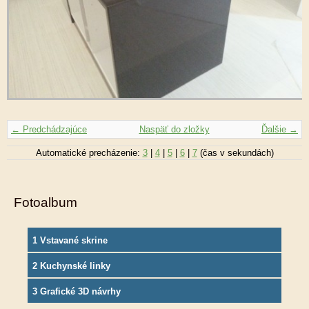
← Predchádzajúce
Naspäť do zložky
Ďalšie →
Automatické precházenie:
3
|
4
|
5
|
6
|
7
(čas v sekundách)
Fotoalbum
1 Vstavané skrine
2 Kuchynské linky
3 Grafické 3D návrhy