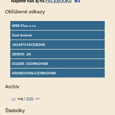
Nájdete nás aj na
FACEBOOKu
Obľúbené odkazy
MIMI Plus s.r.o
Svet dvierok
JASAPO-FACEBOOK
DEMOS .SK
EGGER -VZORKOVNíK
KRONOSPAN-VZORKOVNIK
Archív
<<
máj /
2026
>>
Štatistiky