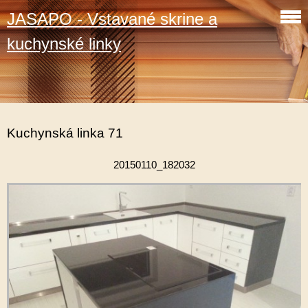
JASAPO - Vstavané skrine a
kuchynské linky
Kuchynská linka 71
20150110_182032