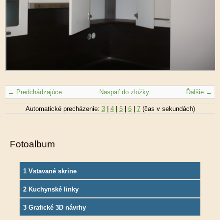
← Predchádzajúce
Naspäť do zložky
Ďalšie →
Automatické precházenie:
3
|
4
|
5
|
6
|
7
(čas v sekundách)
Fotoalbum
1 Vstavané skrine
2 Kuchynské linky
3 Grafické 3D návrhy