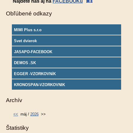
Nájdete nás aj na
FACEBOOKu
Obľúbené odkazy
MIMI Plus s.r.o
Svet dvierok
JASAPO-FACEBOOK
DEMOS .SK
EGGER -VZORKOVNíK
KRONOSPAN-VZORKOVNIK
Archív
<<
máj /
2026
>>
Štatistiky