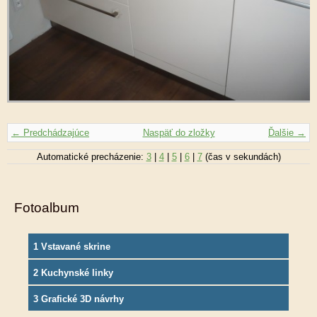
← Predchádzajúce
Naspäť do zložky
Ďalšie →
Automatické precházenie:
3
|
4
|
5
|
6
|
7
(čas v sekundách)
Fotoalbum
1 Vstavané skrine
2 Kuchynské linky
3 Grafické 3D návrhy