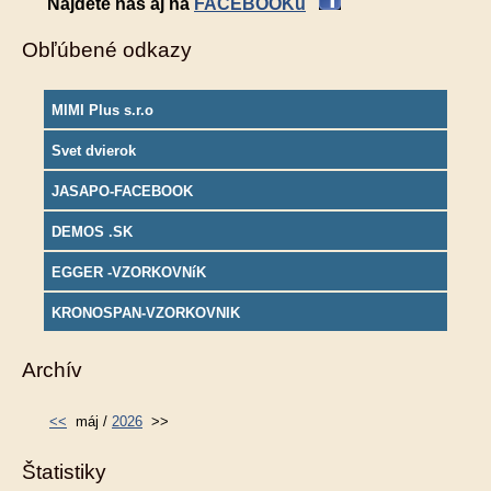
Nájdete nás aj na
FACEBOOKu
Obľúbené odkazy
MIMI Plus s.r.o
Svet dvierok
JASAPO-FACEBOOK
DEMOS .SK
EGGER -VZORKOVNíK
KRONOSPAN-VZORKOVNIK
Archív
<<
máj /
2026
>>
Štatistiky