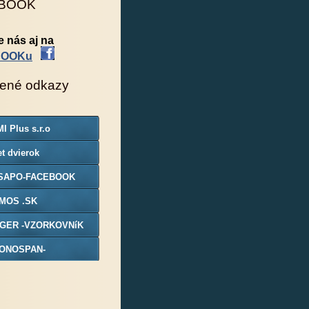
BOOK
e nás aj na
BOOKu
ené odkazy
I Plus s.r.o
t dvierok
SAPO-FACEBOOK
MOS .SK
GER -VZORKOVNíK
ONOSPAN-
ORKOVNIK