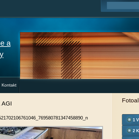
ne a
y
Kontakt
Fotoa
a AGI
521702106761046_769580781347458890_n
1 V
2 K