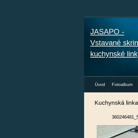
JASAPO -
Vstavané skri
kuchynské link
Úvod
Fotoalbum
Kuchynská link
360246481_