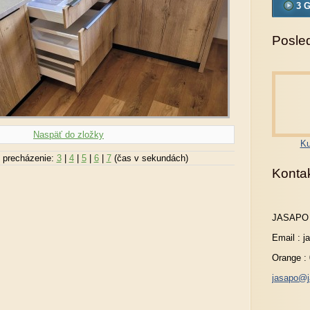
3 G
Posled
Naspäť do zložky
Ku
 precházenie:
3
|
4
|
5
|
6
|
7
(čas v sekundách)
Konta
JASAPO
Email : 
Orange :
jasapo@j