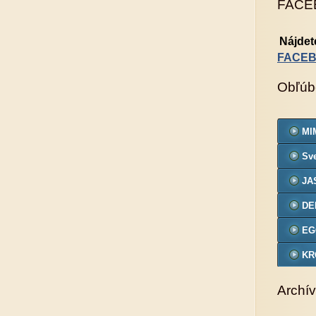
FACE
Nájdet
FACE
Obľúb
MIM
Sve
JA
DE
EG
KR
VZ
Archív