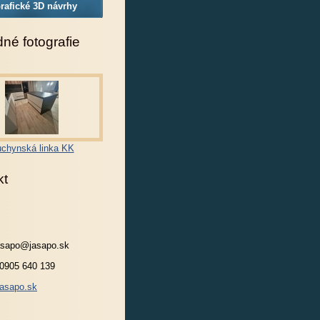
rafické 3D návrhy
né fotografie
chynská linka KK
kt
jasapo@jasapo.sk
 0905 640 139
asapo.sk