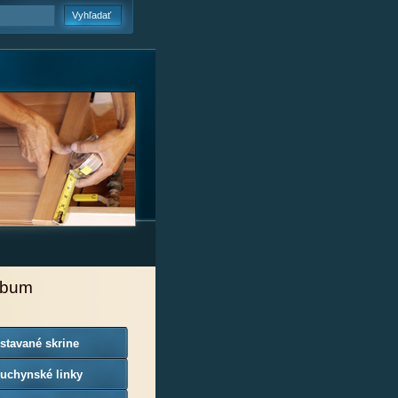
lbum
stavané skrine
uchynské linky