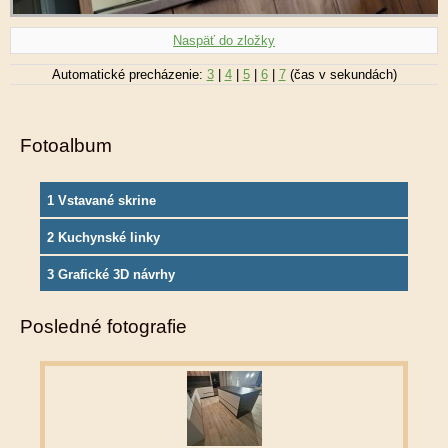
Naspäť do zložky
Automatické precházenie:
3
|
4
|
5
|
6
|
7
(čas v sekundách)
Fotoalbum
1 Vstavané skrine
2 Kuchynské linky
3 Grafické 3D návrhy
Posledné fotografie