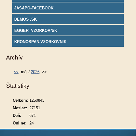
JASAPO-FACEBOOK
DEMOS .SK
EGGER -VZORKOVNíK
KRONOSPAN-VZORKOVNIK
Archív
<<
máj /
2026
>>
Štatistiky
Celkom:
1250843
Mesiac:
27151
Deň:
671
Online:
24