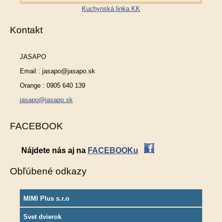
Kuchynská linka KK
Kontakt
JASAPO
Email : jasapo@jasapo.sk
Orange : 0905 640 139
jasapo@jasapo.sk
FACEBOOK
Nájdete nás aj na
FACEBOOKu
Obľúbené odkazy
MIMI Plus s.r.o
Svet dvierok