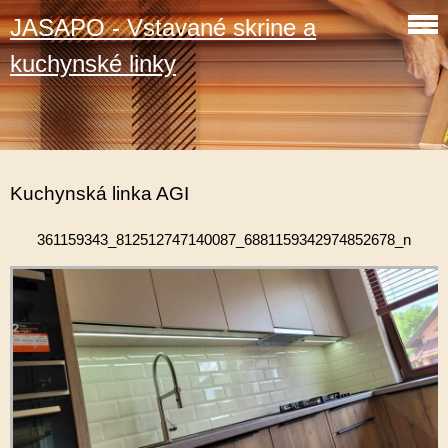
JASAPO - Vstavané skrine a
kuchynské linky
Kuchynská linka AGI
361159343_812512747140087_6881159342974852678_n