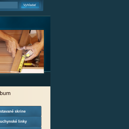
lbum
stavané skrine
uchynské linky