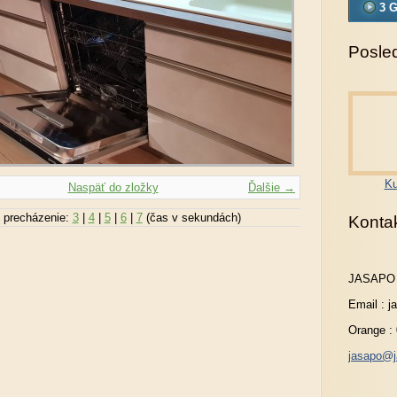
3 G
Posled
Ku
Naspäť do zložky
Ďalšie →
 precházenie:
3
|
4
|
5
|
6
|
7
(čas v sekundách)
Konta
JASAPO
Email : 
Orange :
jasapo@j