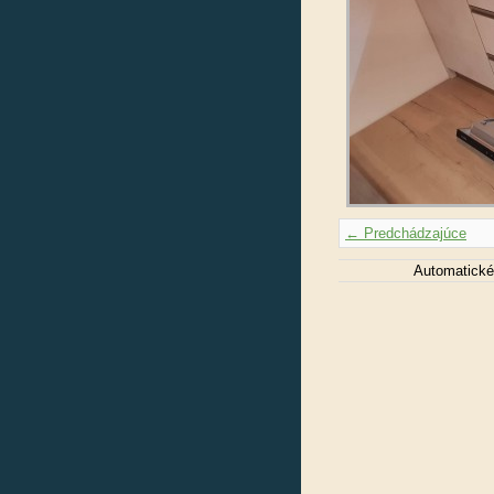
← Predchádzajúce
Automatické