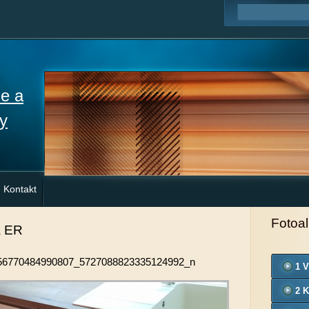
ne a
y
Kontakt
Fotoa
a ER
56770484990807_5727088823335124992_n
1 V
2 K