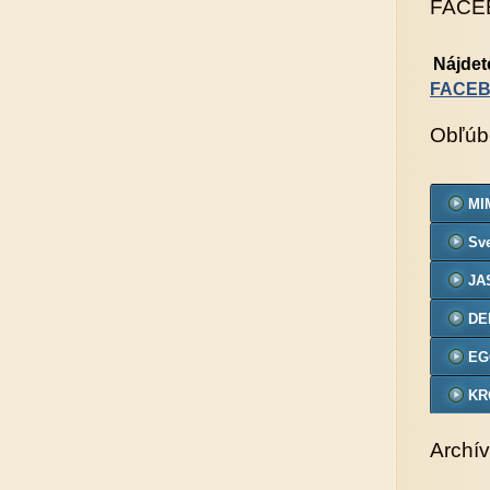
FACE
Nájdet
FACE
Obľúb
MIM
Sve
JA
DE
EG
KR
VZ
Archív