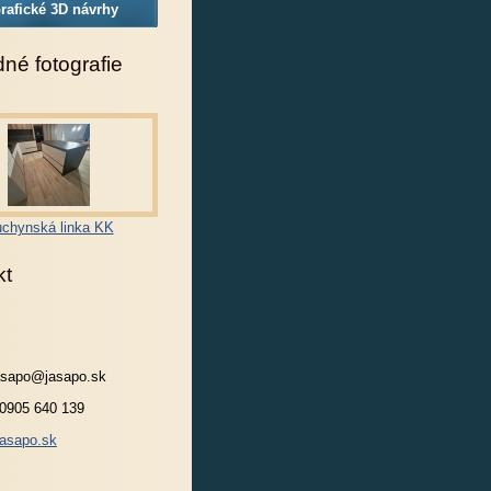
rafické 3D návrhy
né fotografie
chynská linka KK
kt
jasapo@jasapo.sk
 0905 640 139
asapo.sk