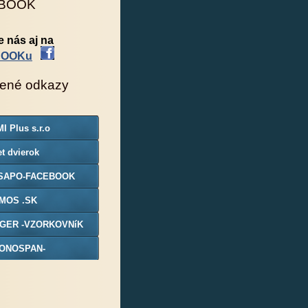
BOOK
e nás aj na
BOOKu
ené odkazy
I Plus s.r.o
t dvierok
SAPO-FACEBOOK
MOS .SK
GER -VZORKOVNíK
ONOSPAN-
ORKOVNIK