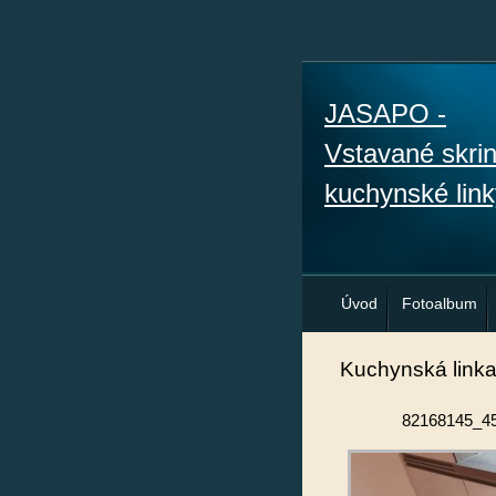
JASAPO -
Vstavané skri
kuchynské link
Úvod
Fotoalbum
Kuchynská link
82168145_4