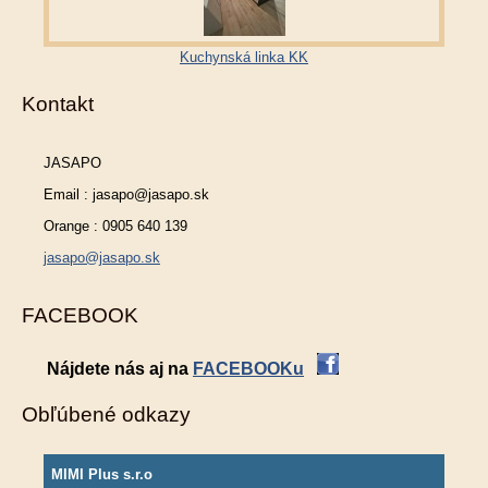
Kuchynská linka KK
Kontakt
JASAPO
Email : jasapo@jasapo.sk
Orange : 0905 640 139
jasapo@jasapo.sk
FACEBOOK
Nájdete nás aj na
FACEBOOKu
Obľúbené odkazy
MIMI Plus s.r.o