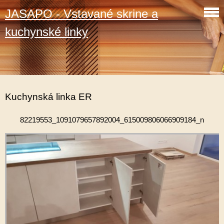
JASAPO - Vstavané skrine a
kuchynské linky
Kuchynská linka ER
82219553_1091079657892004_615009806066909184_n