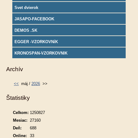
Svet dvierok
JASAPO-FACEBOOK
DEMOS .SK
EGGER -VZORKOVNíK
KRONOSPAN-VZORKOVNIK
Archív
<<
máj /
2026
>>
Štatistiky
Celkom:
1250827
Mesiac:
27160
Deň:
688
Online:
33