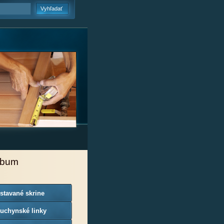
lbum
stavané skrine
uchynské linky