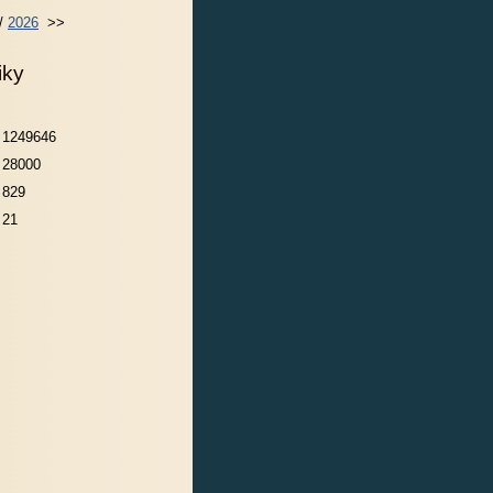
 /
2026
>>
iky
1249646
28000
829
21