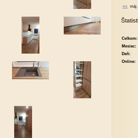
<<
máj
Štatist
Celkom:
Mesiac:
Deň:
Online: