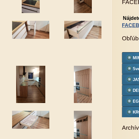
FACE
Nájdet
FACE
Obľúb
MIM
Sve
JA
DE
EG
KR
VZ
Archív