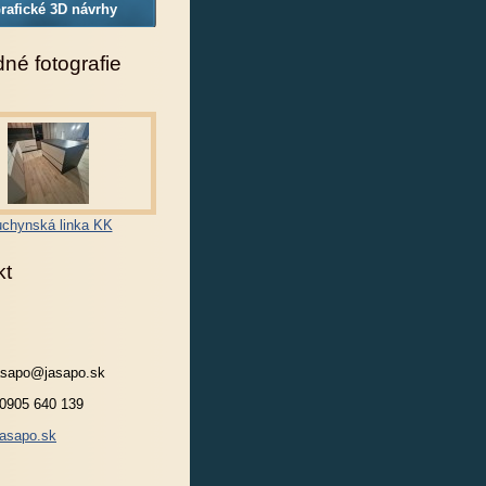
rafické 3D návrhy
né fotografie
chynská linka KK
kt
jasapo@jasapo.sk
 0905 640 139
asapo.sk