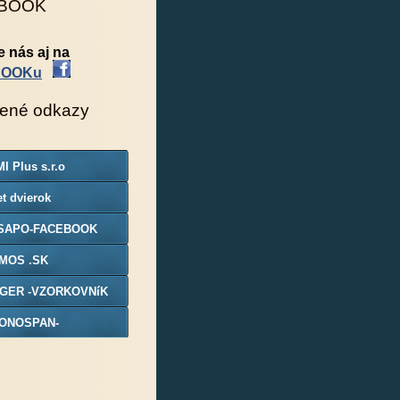
BOOK
e nás aj na
BOOKu
ené odkazy
I Plus s.r.o
t dvierok
SAPO-FACEBOOK
MOS .SK
GER -VZORKOVNíK
ONOSPAN-
ORKOVNIK