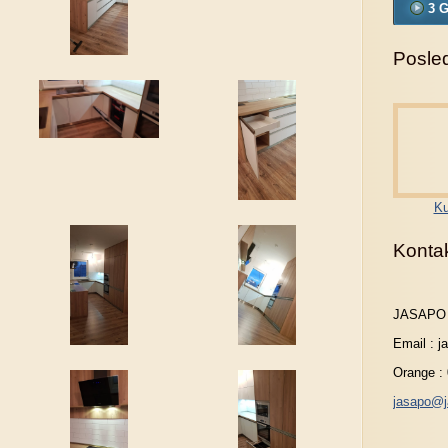
3 G
Posled
Ku
Konta
JASAPO
Email : 
Orange :
jasapo@j