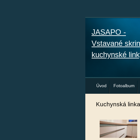
JASAPO -
Vstavané skri
kuchynské link
Úvod
Fotoalbum
Kuchynská link