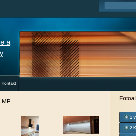
ne a
y
Kontakt
Fotoa
a MP
1 V
2 K