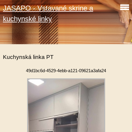
JASAPO - Vstavané skrine a
kuchynské linky
Kuchynská linka PT
49d1bc6d-4529-4ebb-a121-09621a3afa24