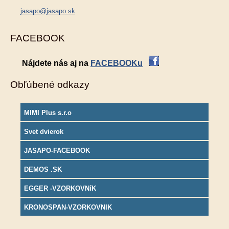
jasapo@jasapo.sk
FACEBOOK
Nájdete nás aj na
FACEBOOKu
Obľúbené odkazy
MIMI Plus s.r.o
Svet dvierok
JASAPO-FACEBOOK
DEMOS .SK
EGGER -VZORKOVNíK
KRONOSPAN-VZORKOVNIK