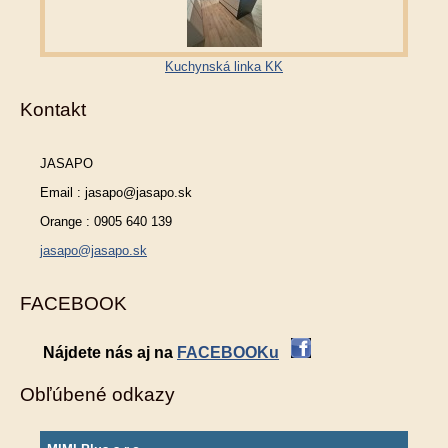
Kuchynská linka KK
Kontakt
JASAPO
Email : jasapo@jasapo.sk
Orange : 0905 640 139
jasapo@jasapo.sk
FACEBOOK
Nájdete nás aj na
FACEBOOKu
Obľúbené odkazy