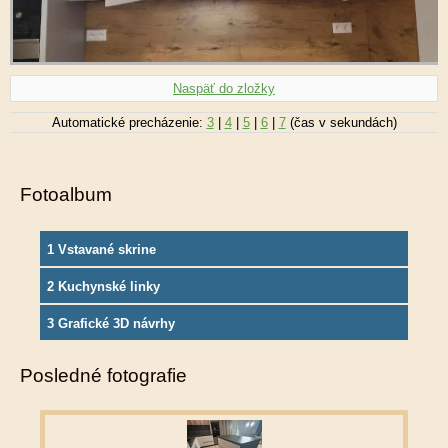
Naspäť do zložky
Automatické precházenie:
3
|
4
|
5
|
6
|
7
(čas v sekundách)
Fotoalbum
1 Vstavané skrine
2 Kuchynské linky
3 Grafické 3D návrhy
Posledné fotografie