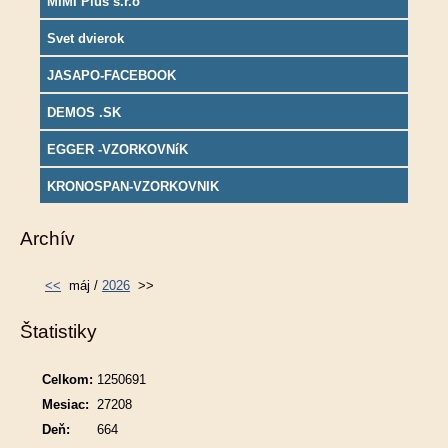
MIMI Plus s.r.o
Svet dvierok
JASAPO-FACEBOOK
DEMOS .SK
EGGER -VZORKOVNíK
KRONOSPAN-VZORKOVNIK
Archív
<<
máj /
2026
>>
Štatistiky
Celkom:
1250691
Mesiac:
27208
Deň:
664