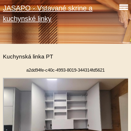
JASAPO - Vstavané skrine a
kuchynské linky
Kuchynská linka PT
a2dd94fe-c40c-4993-8019-344314fd5621