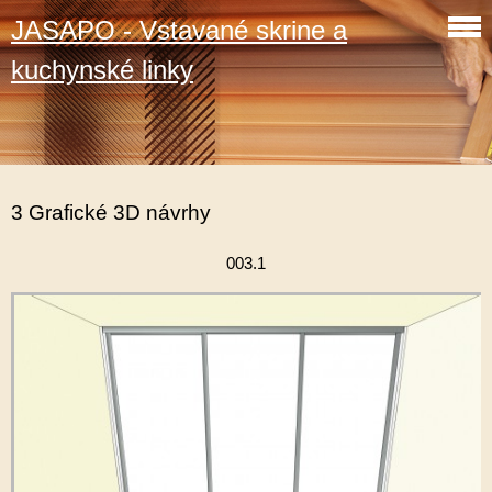
JASAPO - Vstavané skrine a
kuchynské linky
3 Grafické 3D návrhy
003.1