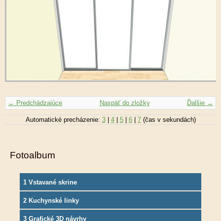
← Predchádzajúce
Naspäť do zložky
Ďalšie →
Automatické precházenie:
3
|
4
|
5
|
6
|
7
(čas v sekundách)
Fotoalbum
1 Vstavané skrine
2 Kuchynské linky
3 Grafické 3D návrhy