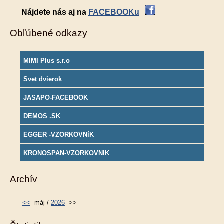
Nájdete nás aj na
FACEBOOKu
Obľúbené odkazy
MIMI Plus s.r.o
Svet dvierok
JASAPO-FACEBOOK
DEMOS .SK
EGGER -VZORKOVNíK
KRONOSPAN-VZORKOVNIK
Archív
<<
máj /
2026
>>