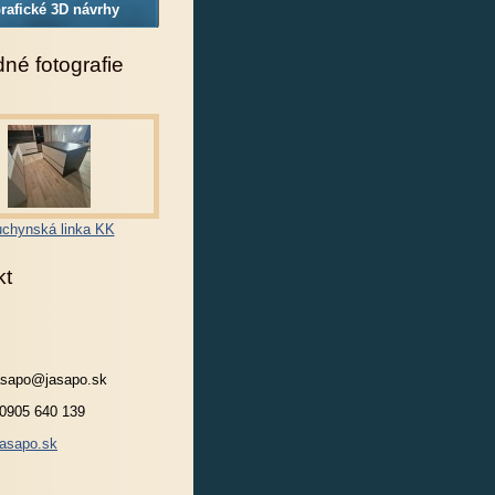
rafické 3D návrhy
né fotografie
chynská linka KK
kt
jasapo@jasapo.sk
 0905 640 139
asapo.sk