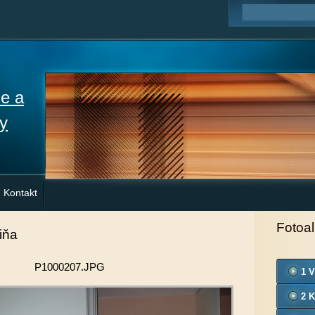
ne a
y
Kontakt
Fotoa
iňa
P1000207.JPG
1 V
2 K