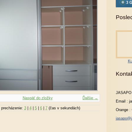
3 G
Posled
Ku
Konta
JASAPO
Naspäť do zložky
Ďalšie →
Email : 
 precházenie:
3
|
4
|
5
|
6
|
7
(čas v sekundách)
Orange :
jasapo@j