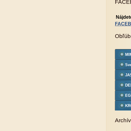
FACE
Nájdet
FACE
Obľúb
MIM
Sve
JA
DE
EG
KR
VZ
Archív