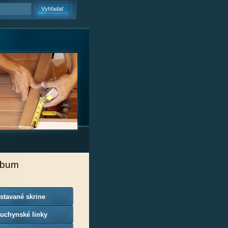
lbum
stavané skrine
uchynské linky