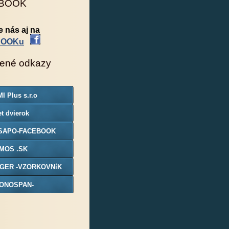
BOOK
e nás aj na
BOOKu
ené odkazy
I Plus s.r.o
t dvierok
SAPO-FACEBOOK
MOS .SK
GER -VZORKOVNíK
ONOSPAN-
ORKOVNIK