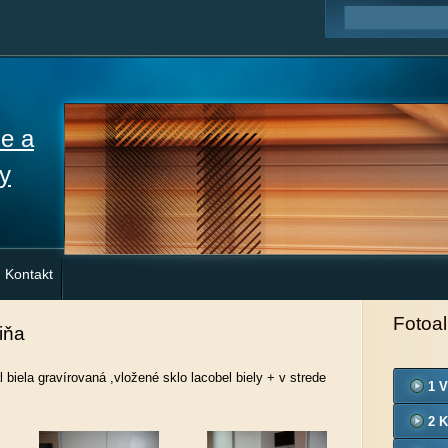
ne a
y
Kontakt
Fotoa
iňa
 biela gravírovaná ,vložené sklo lacobel biely + v strede
1 V
2 K