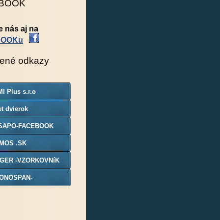
BOOK
e nás aj na
BOOKu
ené odkazy
I Plus s.r.o
t dvierok
SAPO-FACEBOOK
MOS .SK
GER -VZORKOVNíK
ONOSPAN-
ORKOVNIK