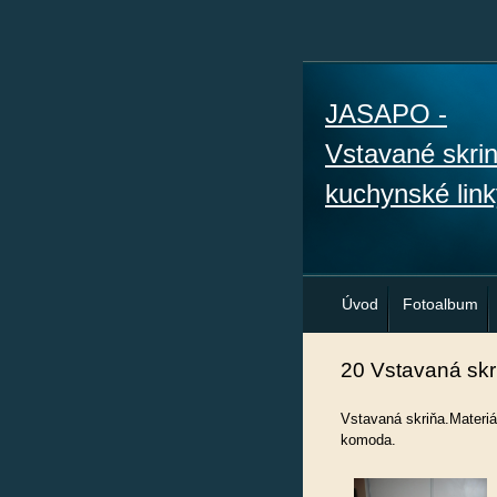
JASAPO -
Vstavané skri
kuchynské link
Úvod
Fotoalbum
20 Vstavaná skr
Vstavaná skriňa.Materiál
komoda.