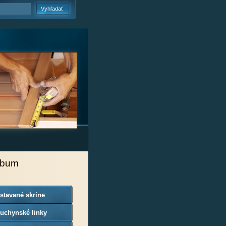
lbum
stavané skrine
uchynské linky