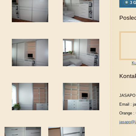
3 G
Posled
Ku
Konta
JASAPO
Email : 
Orange :
jasapo@j