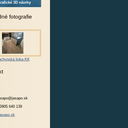
rafické 3D návrhy
né fotografie
chynská linka KK
kt
jasapo@jasapo.sk
 0905 640 139
asapo.sk